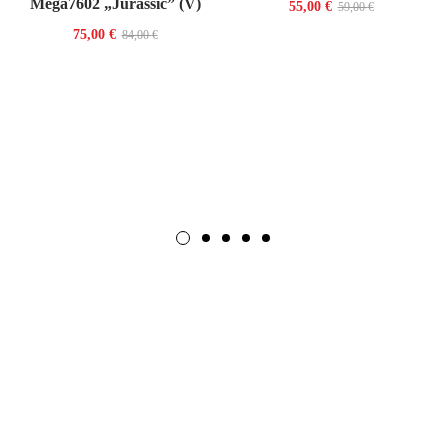
Mega7602 „Jurassic” (V)
55,00
€
59,00
€
75,00
€
84,00
€