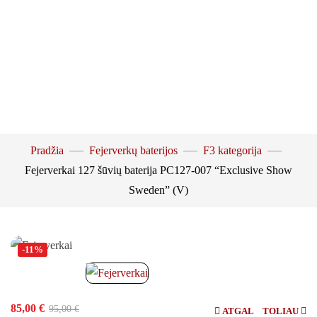
Pradžia
Fejerverkų baterijos
F3 kategorija
Fejerverkai 127 šūvių baterija PC127-007 “Exclusive Show
Žiūrėti vaizdo įrašą
Sweden” (V)
Padidinti nuotrauką
-11%
85,00
€
95,00
€
ATGAL
TOLIAU