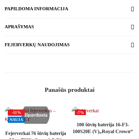
PAPILDOMA INFORMACIJA
APRAŠYMAS
FEJERVERKŲ NAUDOJIMAS
Panašūs produktai
-11%
-7%
Išparduota
NAUJA
100 šūvių baterija 16-F3-
TOP
100S20E (V)„Royal Crown“
Fejerverkai 76 šūvių baterija