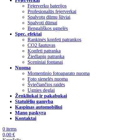
Fejerverkai
Fejerverkų baterijos
Profesionalūs fejerverkai
Spalvotų dūmų šūviai
Spalvoti dūmai
Bengališkos ugnelės
Spec. efektai
Rankinės konfeti patrankos
CO2 šautuvas
Konfeti patranka
Žiedlapių patranka
Sceniniai fontanai
Nuoma
Momentinio fotoaparato nuoma
Foto sienelės nuoma
Šviečiančios raidės
Ugnies deglai
Ženkliukai ir pakabukai
Statulėlių gamyba
Kaspinas automobiliui
Mano paskyra
Kontaktai
0
items
0,00
€