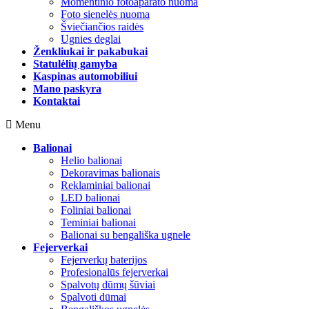
Momentinio fotoaparato nuoma
Foto sienelės nuoma
Šviečiančios raidės
Ugnies deglai
Ženkliukai ir pakabukai
Statulėlių gamyba
Kaspinas automobiliui
Mano paskyra
Kontaktai
Menu
Balionai
Helio balionai
Dekoravimas balionais
Reklaminiai balionai
LED balionai
Foliniai balionai
Teminiai balionai
Balionai su bengališka ugnele
Fejerverkai
Fejerverkų baterijos
Profesionalūs fejerverkai
Spalvotų dūmų šūviai
Spalvoti dūmai