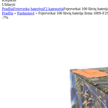
Krepšelis
Uždaryti
Pradžia
Fejerverkų baterijos
F2 kategorija
Fejerverkai 100 šūvių ba
Pradžia
»
Parduotuvė
»
Fejerverkai 100 šūvių baterija žema 10
-7%