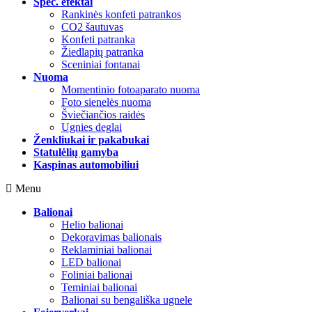
Spec. efektai
Rankinės konfeti patrankos
CO2 šautuvas
Konfeti patranka
Žiedlapių patranka
Sceniniai fontanai
Nuoma
Momentinio fotoaparato nuoma
Foto sienelės nuoma
Šviečiančios raidės
Ugnies deglai
Ženkliukai ir pakabukai
Statulėlių gamyba
Kaspinas automobiliui
Menu
Balionai
Helio balionai
Dekoravimas balionais
Reklaminiai balionai
LED balionai
Foliniai balionai
Teminiai balionai
Balionai su bengališka ugnele