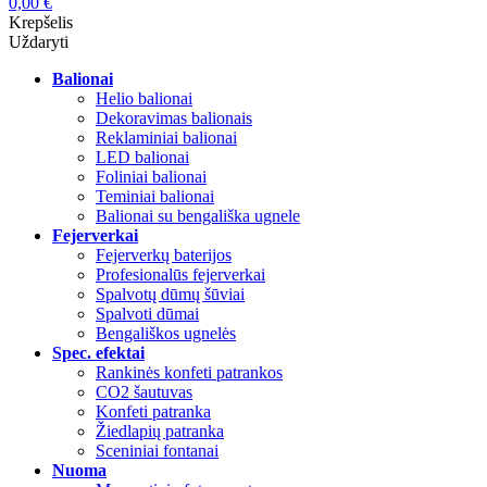
0,00
€
Krepšelis
Uždaryti
Balionai
Helio balionai
Dekoravimas balionais
Reklaminiai balionai
LED balionai
Foliniai balionai
Teminiai balionai
Balionai su bengališka ugnele
Fejerverkai
Fejerverkų baterijos
Profesionalūs fejerverkai
Spalvotų dūmų šūviai
Spalvoti dūmai
Bengališkos ugnelės
Spec. efektai
Rankinės konfeti patrankos
CO2 šautuvas
Konfeti patranka
Žiedlapių patranka
Sceniniai fontanai
Nuoma