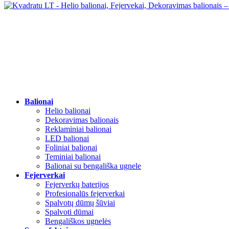
Balionai
Helio balionai
Dekoravimas balionais
Reklaminiai balionai
LED balionai
Foliniai balionai
Teminiai balionai
Balionai su bengališka ugnele
Fejerverkai
Fejerverkų baterijos
Profesionalūs fejerverkai
Spalvotų dūmų šūviai
Spalvoti dūmai
Bengališkos ugnelės