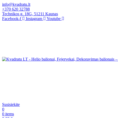
info@kvadratu.lt
+370 620 32788
Technikos g. 18G, 51211 Kaunas
Facebook-f
Instagram
Youtube
Susisiekite
0
0
items