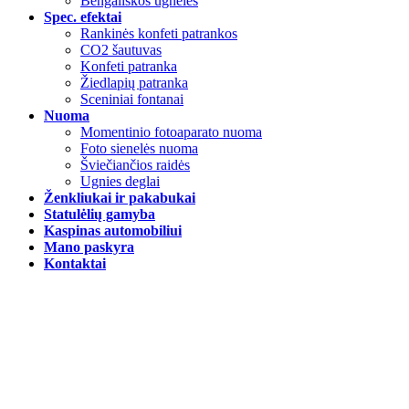
Bengališkos ugnelės
Spec. efektai
Rankinės konfeti patrankos
CO2 šautuvas
Konfeti patranka
Žiedlapių patranka
Sceniniai fontanai
Nuoma
Momentinio fotoaparato nuoma
Foto sienelės nuoma
Šviečiančios raidės
Ugnies deglai
Ženkliukai ir pakabukai
Statulėlių gamyba
Kaspinas automobiliui
Mano paskyra
Kontaktai