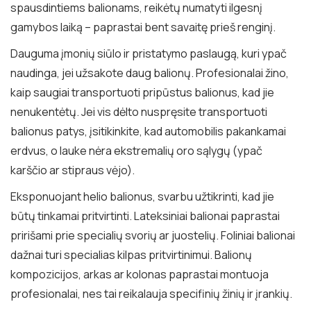
spausdintiems balionams, reikėtų numatyti ilgesnį
gamybos laiką – paprastai bent savaitę prieš renginį.
Dauguma įmonių siūlo ir pristatymo paslaugą, kuri ypač
naudinga, jei užsakote daug balionų. Profesionalai žino,
kaip saugiai transportuoti pripūstus balionus, kad jie
nenukentėtų. Jei vis dėlto nuspręsite transportuoti
balionus patys, įsitikinkite, kad automobilis pakankamai
erdvus, o lauke nėra ekstremalių oro sąlygų (ypač
karščio ar stipraus vėjo).
Eksponuojant helio balionus, svarbu užtikrinti, kad jie
būtų tinkamai pritvirtinti. Lateksiniai balionai paprastai
pririšami prie specialių svorių ar juostelių. Foliniai balionai
dažnai turi specialias kilpas pritvirtinimui. Balionų
kompozicijos, arkas ar kolonas paprastai montuoja
profesionalai, nes tai reikalauja specifinių žinių ir įrankių.