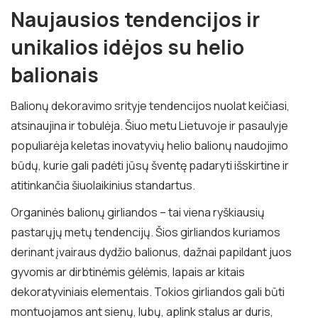
Naujausios tendencijos ir
unikalios idėjos su helio
balionais
Balionų dekoravimo srityje tendencijos nuolat keičiasi,
atsinaujina ir tobulėja. Šiuo metu Lietuvoje ir pasaulyje
populiarėja keletas inovatyvių helio balionų naudojimo
būdų, kurie gali padėti jūsų šventę padaryti išskirtine ir
atitinkančia šiuolaikinius standartus.
Organinės balionų girliandos – tai viena ryškiausių
pastarųjų metų tendencijų. Šios girliandos kuriamos
derinant įvairaus dydžio balionus, dažnai papildant juos
gyvomis ar dirbtinėmis gėlėmis, lapais ar kitais
dekoratyviniais elementais. Tokios girliandos gali būti
montuojamos ant sienų, lubų, aplink stalus ar duris,