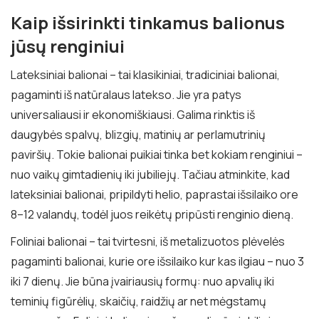
Kaip išsirinkti tinkamus balionus
jūsų renginiui
Lateksiniai balionai – tai klasikiniai, tradiciniai balionai,
pagaminti iš natūralaus latekso. Jie yra patys
universaliausi ir ekonomiškiausi. Galima rinktis iš
daugybės spalvų, blizgių, matinių ar perlamutrinių
paviršių. Tokie balionai puikiai tinka bet kokiam renginiui –
nuo vaikų gimtadienių iki jubiliejų. Tačiau atminkite, kad
lateksiniai balionai, pripildyti helio, paprastai išsilaiko ore
8–12 valandų, todėl juos reikėtų pripūsti renginio dieną.
Foliniai balionai – tai tvirtesni, iš metalizuotos plėvelės
pagaminti balionai, kurie ore išsilaiko kur kas ilgiau – nuo 3
iki 7 dienų. Jie būna įvairiausių formų: nuo apvalių iki
teminių figūrėlių, skaičių, raidžių ar net mėgstamų