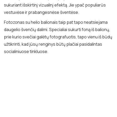
sukuriant išskirtinį vizualinį efektą. Jie ypač populiarūs
vestuvėse ir prabangesnėse šventėse.
Fotozonas su helio balionais taip pat tapo neatsiejama
daugelio švenčių dalimi. Specialiai sukurti foną iš balionų,
prie kurio svečiai galėtų fotografuotis, tapo vienu iš būdų
užtikrinti, kad jūsų renginys būtų plačiai pasidalintas
socialiniuose tinkluose.