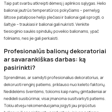
Taip pat svarbu atkreipti dėmesį į aplinkos sąlygas. Helio
balionai jautrūs temperatūros pokyčiams – pernelyg
šiltose patalpose helijs plečiasi ir balionai gali sprogti, o
šaltyje – traukiasi ir balionai gali nukristi. Venkite
tiesioginio saulės spindulių poveikio balionams, ypač
foliniams, nes jie gali perkaisti.
Profesionalūs balionų dekoratoriai
ar savarankiškas darbas: ką
pasirinkti?
Sprendimas, ar samdyti profesionalius dekoratorius, ar
dekoruoti renginį patiems, priklauso nuo keleto faktorių.
Nedidelėms šventėms, tokioms kaip namų gimtadieniai ar
nedideli susibūrimai, visai įmanoma susitvarkyti patiems.
Tokiu atveju rekomenduojama įsigyti jau pripūstus