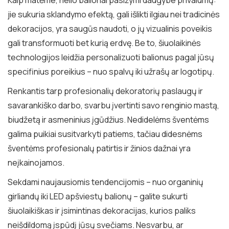
Kaip matėme, helio balionai pasižymi daugybe privalumų:
jie sukuria sklandymo efektą, gali išlikti ilgiau nei tradicinės
dekoracijos, yra saugūs naudoti, o jų vizualinis poveikis
gali transformuoti bet kurią erdvę. Be to, šiuolaikinės
technologijos leidžia personalizuoti balionus pagal jūsų
specifinius poreikius – nuo spalvų iki užrašų ar logotipų.
Renkantis tarp profesionalių dekoratorių paslaugų ir
savarankiško darbo, svarbu įvertinti savo renginio mastą,
biudžetą ir asmeninius įgūdžius. Nedidelėms šventėms
galima puikiai susitvarkyti patiems, tačiau didesnėms
šventėms profesionalų patirtis ir žinios dažnai yra
neįkainojamos.
Sekdami naujausiomis tendencijomis – nuo organinių
girliandų iki LED apšviestų balionų – galite sukurti
šiuolaikiškas ir įsimintinas dekoracijas, kurios paliks
neišdildomą įspūdį jūsų svečiams. Nesvarbu, ar