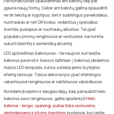
Personalizuotas spausdinimas ant balionų taip pat
įgauna naujų formų. Dabar ant balionų galima spausdinti
ne tik tekstą ar logotipus, bet ir sudėtingus paveikslėlius,
nuotraukas ar net QR kodus, vedančius į specialius
šventės puslapius ar nuotraukų albumus. Tai ypač
populiaru įmonių renginiuose ar vestuvėse, kai norima
sukurti išskirtinį ir asmenišką akcentą.
LED apšvietimas balionuose – tai naujovė, kuri leidžia
balionus paversti ir šviesos šaltiniais. Į balionus įdedamos
mažos LED lemputės, kurios suteikia jiems švytėjimo
efektą tamsoje. Tokios dekoracijos ypač efektingos
vakariniuose renginiuose ar naktiniuose vakarėliuose.
Norėdami įkvėpimo ir daugiau idėjų, kaip panaudoti helio
balionus savo renginiuose, galite apsilankyti
Helio
balionai – lengvi, spalvingi, puikiai tinka vestuvėms,
gimtadieniams ir kitoms šventėms
puslapyje, kur rasite