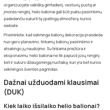
organizuojate vaikišką gimtadienį, vestuvių puotą ar
įmonės renginį, helio balionai gali būti puikiu pasirinkimu,
padedančiu sukurti tą ypatingą atmosferą, kurios
siekiate.
Prisiminkite, kad sėkminga balionų dekoracija prasideda
nuo gero planavimo, tinkamų balionų pasirinkimo ir
atsakingo jų naudojimo. Su tinkama priežiūra ir
eksponavimu, helio balionai ne tik papuoš jūsų renginį,
bet ir sukurs džiaugsmingą nuotaiką, kuri yra bet kurios
sėkmingos šventės pagrindas.
Dažnai užduodami klausimai
(DUK)
Kiek laiko išsilaiko helio balionai?