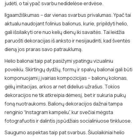
judėti, o tai ypač svarbu nedidelėse erdvėse.
Ilgaamžiškumas – dar vienas svarbus privalumas. Ypač tai
aktualu naudojant folinius balionus, kurie, pripildyti helio,
gali išsilaikyti ore nuo kelių dienų iki savaitės. Tai leidžia
paruošti dekoracijas iš anksto ir nesijaudinti, kad šventės
dieną jos praras savo patrauklumą.
Helio balionai taip pat pasižymi ypatingu vizualiniu
poveikiu. Skirtingų dydžių, formų ir spalvų balionai gali būti
komponuojami į įvairias kompozicijas – balionų kolonas,
gėlių imitacijas, arkos ar net didelius užrašus. Tokios
dekoracijos ne tik atkreipia dėmesį, bet ir sukuria puikų
foną nuotraukoms. Balionų dekoracijos dažnai tampa
renginio “Instagram kampeliu”, kur svečiai mėgsta
fotografuotis ir dalintis įspūdžiais socialiniuose tinkluose.
Saugumo aspektas taip pat svarbus. Šiuolaikiniai helio