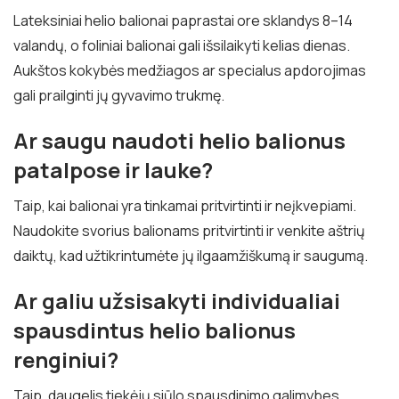
Lateksiniai helio balionai paprastai ore sklandys 8–14
valandų, o foliniai balionai gali išsilaikyti kelias dienas.
Aukštos kokybės medžiagos ar specialus apdorojimas
gali prailginti jų gyvavimo trukmę.
Ar saugu naudoti helio balionus
patalpose ir lauke?
Taip, kai balionai yra tinkamai pritvirtinti ir neįkvepiami.
Naudokite svorius balionams pritvirtinti ir venkite aštrių
daiktų, kad užtikrintumėte jų ilgaamžiškumą ir saugumą.
Ar galiu užsisakyti individualiai
spausdintus helio balionus
renginiui?
Taip, daugelis tiekėjų siūlo spausdinimo galimybes