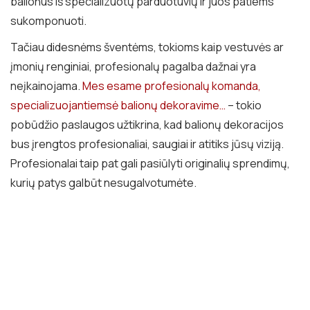
balionus iš specializuotų parduotuvių ir juos patiems
sukomponuoti.
Tačiau didesnėms šventėms, tokioms kaip vestuvės ar
įmonių renginiai, profesionalų pagalba dažnai yra
neįkainojama.
Mes esame profesionalų komanda,
specializuojantiemsė balionų dekoravime…
– tokio
pobūdžio paslaugos užtikrina, kad balionų dekoracijos
bus įrengtos profesionaliai, saugiai ir atitiks jūsų viziją.
Profesionalai taip pat gali pasiūlyti originalių sprendimų,
kurių patys galbūt nesugalvotumėte.