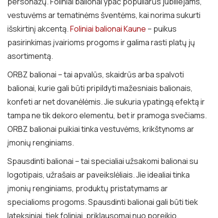
personažų. Foliniai balionai ypač populiarūs jubiliejams,
vestuvėms ar tematinėms šventėms, kai norima sukurti
išskirtinį akcentą.
Foliniai balionai Kaune
– puikus
pasirinkimas įvairioms progoms ir galima rasti platų jų
asortimentą.
ORBZ balionai – tai apvalūs, skaidrūs arba spalvoti
balionai, kurie gali būti pripildyti mažesniais balionais,
konfeti ar net dovanėlėmis. Jie sukuria ypatingą efektą ir
tampa ne tik dekoro elementu, bet ir pramoga svečiams.
ORBZ balionai puikiai tinka vestuvėms, krikštynoms ar
įmonių renginiams.
Spausdinti balionai – tai specialiai užsakomi balionai su
logotipais, užrašais ar paveikslėliais. Jie idealiai tinka
įmonių renginiams, produktų pristatymams ar
specialioms progoms. Spausdinti balionai gali būti tiek
lateksiniai, tiek foliniai, priklausomai nuo poreikio.