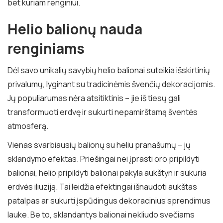
bet kuriam renginiui.
Helio balionų nauda
renginiams
Dėl savo unikalių savybių helio balionai suteikia išskirtinių
privalumų, lyginant su tradicinėmis švenčių dekoracijomis.
Jų populiarumas nėra atsitiktinis – jie iš tiesų gali
transformuoti erdvę ir sukurti nepamirštamą šventės
atmosferą.
Vienas svarbiausių balionų su heliu pranašumų – jų
sklandymo efektas. Priešingai nei įprasti oro pripildyti
balionai, helio pripildyti balionai pakyla aukštyn ir sukuria
erdvės iliuziją. Tai leidžia efektingai išnaudoti aukštas
patalpas ar sukurti įspūdingus dekoracinius sprendimus
lauke. Be to, sklandantys balionai nekliudo svečiams