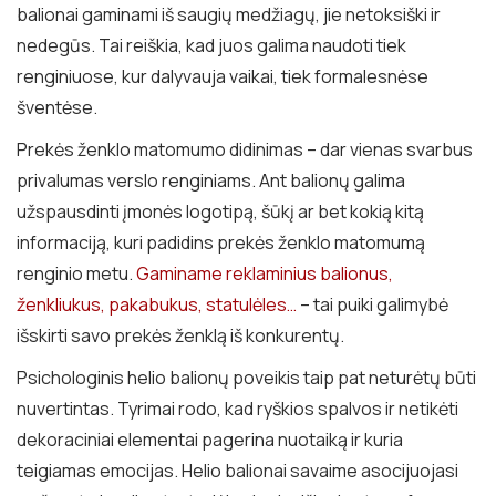
balionai gaminami iš saugių medžiagų, jie netoksiški ir
nedegūs. Tai reiškia, kad juos galima naudoti tiek
renginiuose, kur dalyvauja vaikai, tiek formalesnėse
šventėse.
Prekės ženklo matomumo didinimas – dar vienas svarbus
privalumas verslo renginiams. Ant balionų galima
užspausdinti įmonės logotipą, šūkį ar bet kokią kitą
informaciją, kuri padidins prekės ženklo matomumą
renginio metu.
Gaminame reklaminius balionus,
ženkliukus, pakabukus, statulėles…
– tai puiki galimybė
išskirti savo prekės ženklą iš konkurentų.
Psichologinis helio balionų poveikis taip pat neturėtų būti
nuvertintas. Tyrimai rodo, kad ryškios spalvos ir netikėti
dekoraciniai elementai pagerina nuotaiką ir kuria
teigiamas emocijas. Helio balionai savaime asocijuojasi