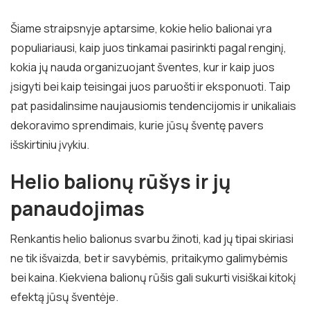
Šiame straipsnyje aptarsime, kokie helio balionai yra
populiariausi, kaip juos tinkamai pasirinkti pagal renginį,
kokia jų nauda organizuojant šventes, kur ir kaip juos
įsigyti bei kaip teisingai juos paruošti ir eksponuoti. Taip
pat pasidalinsime naujausiomis tendencijomis ir unikaliais
dekoravimo sprendimais, kurie jūsų šventę pavers
išskirtiniu įvykiu.
Helio balionų rūšys ir jų
panaudojimas
Renkantis helio balionus svarbu žinoti, kad jų tipai skiriasi
ne tik išvaizda, bet ir savybėmis, pritaikymo galimybėmis
bei kaina. Kiekviena balionų rūšis gali sukurti visiškai kitokį
efektą jūsų šventėje.