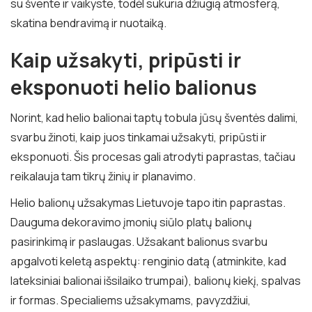
su švente ir vaikyste, todėl sukuria džiugią atmosferą,
skatina bendravimą ir nuotaiką.
Kaip užsakyti, pripūsti ir
eksponuoti helio balionus
Norint, kad helio balionai taptų tobula jūsų šventės dalimi,
svarbu žinoti, kaip juos tinkamai užsakyti, pripūsti ir
eksponuoti. Šis procesas gali atrodyti paprastas, tačiau
reikalauja tam tikrų žinių ir planavimo.
Helio balionų užsakymas Lietuvoje tapo itin paprastas.
Dauguma dekoravimo įmonių siūlo platų balionų
pasirinkimą ir paslaugas. Užsakant balionus svarbu
apgalvoti keletą aspektų: renginio datą (atminkite, kad
lateksiniai balionai išsilaiko trumpai), balionų kiekį, spalvas
ir formas. Specialiems užsakymams, pavyzdžiui,