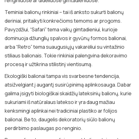
renginiuose ar dideliuose gimtadieniuose.
Teminiai balionų rinkiniai – tai iš anksto sukurti balionų
deriniai, pritaikyti konkrečioms temoms ar progoms.
Pavyzdžiui, “Safari” tema vaikų gimtadieniui, kurioje
dominuoja džiunglių spalvos ir gyvūnų formos balionai,
arba “Retro” tema suaugusiųjų vakarėliui su vintažinio
stiliaus balionais. Tokie rinkiniai palengvina dekoravimo
procesą ir užtikrina stilistinį vientisumą.
Ekologiški balionai tampa vis svarbesne tendencija,
atsižvelgiant į augantį susirūpinimą aplinkosauga. Dabar
galima įsigyti biologiškai skaidžių lateksinių balionų, kurie
sukuriami iš natūralaus latekso ir yra daug mažiau
kenksmingi aplinkai nei tradiciniai plastiko ar folijos
balionai. Be to, daugelis dekoratorių siūlo balionų
perdirbimo paslaugas po renginio.