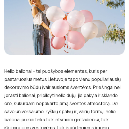
Helio balionai – tai puošybos elementas, kuris per
pastaruosius metus Lietuvoje tapo vienu populiariausių
dekoravimo būdų įvairiausioms šventėms. Priešingai nei
įprasti balionai, pripildyti helio dujų, jie pakyla ir sklando
ore, sukurdami nepakartojamą šventės atmosferą. Dėl
savo universalumo, ryškių spalvų ir įvairių formų, helio
balionai puikiai tinka tiek intymiam gimtadieniui, tiek
iškilmingoms vestuvėms, tiek įspūdingiems įmonių