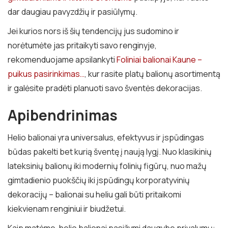
dar daugiau pavyzdžių ir pasiūlymų.
Jei kurios nors iš šių tendencijų jus sudomino ir
norėtumėte jas pritaikyti savo renginyje,
rekomenduojame apsilankyti
Foliniai balionai Kaune –
puikus pasirinkimas…
, kur rasite platų balionų asortimentą
ir galėsite pradėti planuoti savo šventės dekoracijas.
Apibendrinimas
Helio balionai yra universalus, efektyvus ir įspūdingas
būdas pakelti bet kurią šventę į naują lygį. Nuo klasikinių
lateksinių balionų iki modernių folinių figūrų, nuo mažų
gimtadienio puokščių iki įspūdingų korporatyvinių
dekoracijų – balionai su heliu gali būti pritaikomi
kiekvienam renginiui ir biudžetui.