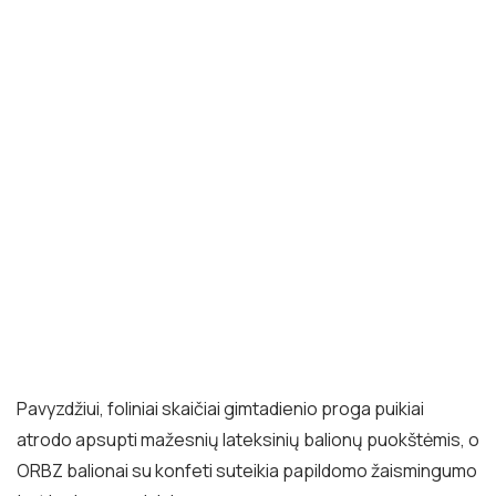
Pavyzdžiui, foliniai skaičiai gimtadienio proga puikiai
atrodo apsupti mažesnių lateksinių balionų puokštėmis, o
ORBZ balionai su konfeti suteikia papildomo žaismingumo