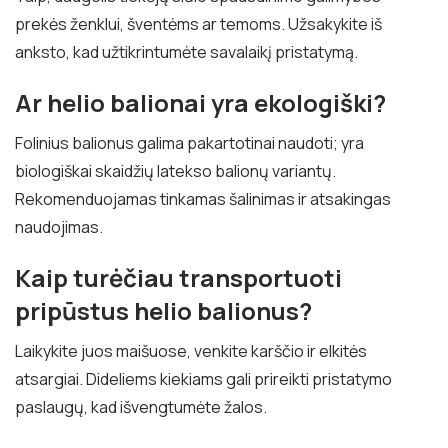
prekės ženklui, šventėms ar temoms. Užsakykite iš
anksto, kad užtikrintumėte savalaikį pristatymą.
Ar helio balionai yra ekologiški?
Folinius balionus galima pakartotinai naudoti; yra
biologiškai skaidžių latekso balionų variantų.
Rekomenduojamas tinkamas šalinimas ir atsakingas
naudojimas.
Kaip turėčiau transportuoti
pripūstus helio balionus?
Laikykite juos maišuose, venkite karščio ir elkitės
atsargiai. Dideliems kiekiams gali prireikti pristatymo
paslaugų, kad išvengtumėte žalos.