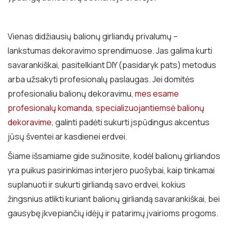
Vienas didžiausių balionų girliandų privalumų –
lankstumas dekoravimo sprendimuose. Jas galima kurti
savarankiškai, pasitelkiant DIY (pasidaryk pats) metodus
arba užsakyti profesionalų paslaugas. Jei domitės
profesionaliu balionų dekoravimu,
mes esame
profesionalų komanda, specializuojantiemsė balionų
dekoravime
, galinti padėti sukurti įspūdingus akcentus
jūsų šventei ar kasdienei erdvei.
Šiame išsamiame gide sužinosite, kodėl balionų girliandos
yra puikus pasirinkimas interjero puošybai, kaip tinkamai
suplanuoti ir sukurti girliandą savo erdvei, kokius
žingsnius atlikti kuriant balionų girliandą savarankiškai, bei
gausybę įkvepiančių idėjų ir patarimų įvairioms progoms.