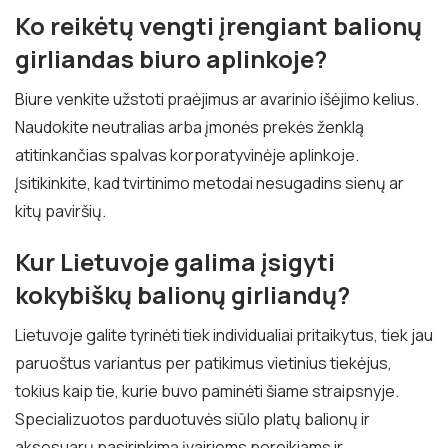
Ko reikėtų vengti įrengiant balionų
girliandas biuro aplinkoje?
Biure venkite užstoti praėjimus ar avarinio išėjimo kelius.
Naudokite neutralias arba įmonės prekės ženklą
atitinkančias spalvas korporatyvinėje aplinkoje.
Įsitikinkite, kad tvirtinimo metodai nesugadins sienų ar
kitų paviršių.
Kur Lietuvoje galima įsigyti
kokybiškų balionų girliandų?
Lietuvoje galite tyrinėti tiek individualiai pritaikytus, tiek jau
paruoštus variantus per patikimus vietinius tiekėjus,
tokius kaip tie, kurie buvo paminėti šiame straipsnyje.
Specializuotos parduotuvės siūlo platų balionų ir
aksesuarų pasirinkimą įvairiems poreikiams ir