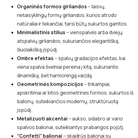
Organinės formos girliandos
– laisvų,
netaisyklingų formų girliandos, kurios atrodo
natūraliai ir tekančiai, tarsi būtų sukurtos gamtos.
Minimalistinis stilius
– vienspalvės arba dviejų
atspalvių girliandos, sukuriančios elegantišką,
šiuolaikišką įspūdį.
Ombre efektas
– spalvų gradacijos efektas, kai
viena spalva švelniai pereina į kitą, sukuriantis
dinamišką, bet harmoningą vaizdą.
Geometrinės kompozicijos
– trikampiai,
apskritimai ar kitos geometrinės formos, sukurtos iš
balionų, suteikiančios modernų, struktūruotą
įspūdį.
Metalizuoti akcentai
– aukso, sidabro ar vario
spalvos balionai, suteikiantys prabangos pojūtį.
“Confetti” balionai
– skaidrūs balionai su