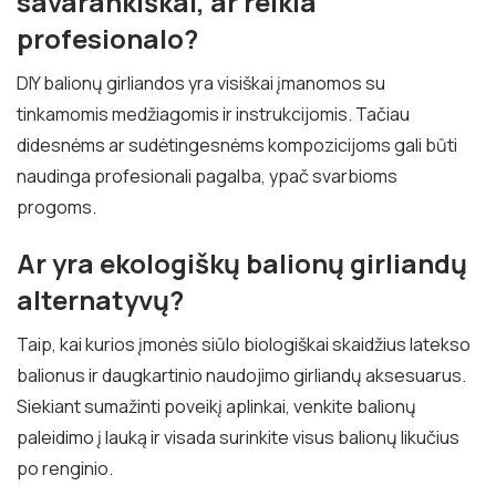
savarankiškai, ar reikia
profesionalo?
DIY balionų girliandos yra visiškai įmanomos su
tinkamomis medžiagomis ir instrukcijomis. Tačiau
didesnėms ar sudėtingesnėms kompozicijoms gali būti
naudinga profesionali pagalba, ypač svarbioms
progoms.
Ar yra ekologiškų balionų girliandų
alternatyvų?
Taip, kai kurios įmonės siūlo biologiškai skaidžius latekso
balionus ir daugkartinio naudojimo girliandų aksesuarus.
Siekiant sumažinti poveikį aplinkai, venkite balionų
paleidimo į lauką ir visada surinkite visus balionų likučius
po renginio.