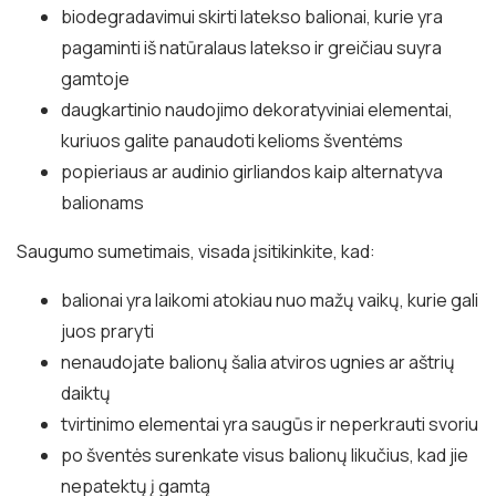
biodegradavimui skirti latekso balionai, kurie yra
pagaminti iš natūralaus latekso ir greičiau suyra
gamtoje
daugkartinio naudojimo dekoratyviniai elementai,
kuriuos galite panaudoti kelioms šventėms
popieriaus ar audinio girliandos kaip alternatyva
balionams
Saugumo sumetimais, visada įsitikinkite, kad:
balionai yra laikomi atokiau nuo mažų vaikų, kurie gali
juos praryti
nenaudojate balionų šalia atviros ugnies ar aštrių
daiktų
tvirtinimo elementai yra saugūs ir neperkrauti svoriu
po šventės surenkate visus balionų likučius, kad jie
nepatektų į gamtą