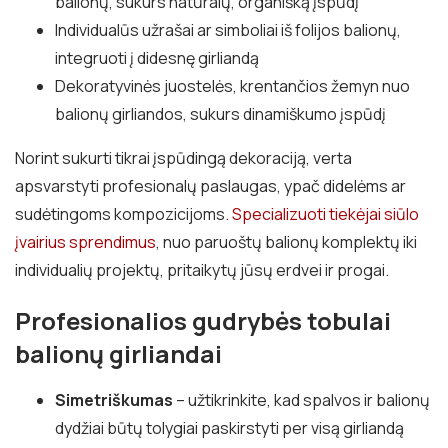
balionų, sukurs natūralų, organišką įspūdį
Individualūs užrašai ar simboliai iš folijos balionų,
integruoti į didesnę girliandą
Dekoratyvinės juostelės, krentančios žemyn nuo
balionų girliandos, sukurs dinamiškumo įspūdį
Norint sukurti tikrai įspūdingą dekoraciją, verta
apsvarstyti profesionalų paslaugas, ypač didelėms ar
sudėtingoms kompozicijoms.
Specializuoti tiekėjai siūlo
įvairius sprendimus
, nuo paruoštų balionų komplektų iki
individualių projektų, pritaikytų jūsų erdvei ir progai.
Profesionalios gudrybės tobulai
balionų girliandai
Simetriškumas
– užtikrinkite, kad spalvos ir balionų
dydžiai būtų tolygiai paskirstyti per visą girliandą