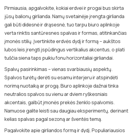
Pirmiausia, apgalvokite, kokiai erdvei ir progai bus skirta
jūsų balionų girlianda. Namų svetainėje įrengta girlianda
gali būti didesnė ir drąsesnė, tuo tarpu biuro aplinkoje
verta rinktis santūresnes spalvas ir formas, atitinkančias
įmonės stilių. Įvertinkite erdvės dydį ir formą – aukštos
lubos leis įrengti įspūdingus vertikalius akcentus, o plati
tuščia siena taps puikiu fonu horizontaliai girliandai.
Spalvų pasirinkimas – vienas svarbiausių aspektų.
Spalvos turėtų derėti su esamu interjeru ir atspindėti
norimą nuotaiką ar progą. Biuro aplinkoje dažnai tinka
neutralios spalvos su vienu ar dviem ryškesniais
akcentais, galbūt įmonės prekės ženklo spalvomis.
Namuose galite leisti sau daugiau eksperimentų, derinant
kelias spalvas pagal sezoną ar šventės temą.
Pagalvokite apie girliandos formą ir dydį. Populiariausios