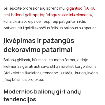
Jei ieškote profesionalių sprendimų,
gigantiški (60-90
cm) balionai gali tapti įspūdingu reklaminiu elementu
,
kuris tikrai atkreips dėmesį. Taip pat galite rinktis
patvarius ir ilgai išliekančius folinius balionus su spauda.
Įkvėpimas ir pažangūs
dekoravimo patarimai
Balionų girliandų kūrimas – tai meno forma, kurioje
kiekvienas gali atrasti savo stilių ir išreikšti kūrybiškumą.
Štai keletas šiuolaikinių tendencijų ir idėjų, kurios įkvėps
jūsų būsimus projektus.
Modernios balionų girliandų
tendencijos