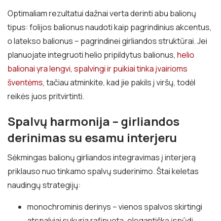
Optimaliam rezultatui dažnai verta derinti abu balionų
tipus: folijos balionus naudoti kaip pagrindinius akcentus,
o latekso balionus – pagrindinei girliandos struktūrai. Jei
planuojate integruoti helio pripildytus balionus,
helio
balionai yra lengvi, spalvingi ir puikiai tinka įvairioms
šventėms
, tačiau atminkite, kad jie pakils į viršų, todėl
reikės juos pritvirtinti.
Spalvų harmonija – girliandos
derinimas su esamu interjeru
Sėkmingas balionų girliandos integravimas į interjerą
priklauso nuo tinkamo spalvų suderinimo. Štai keletas
naudingų strategijų:
monochrominis derinys – vienos spalvos skirtingi
atspalviai sukuria rafinuotą, elegantišką įspūdį