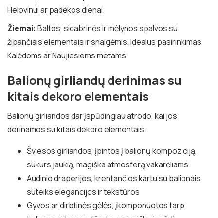
Helovinui ar padėkos dienai.
Žiemai:
Baltos, sidabrinės ir mėlynos spalvos su
žibančiais elementais ir snaigėmis. Idealus pasirinkimas
Kalėdoms ar Naujiesiems metams.
Balionų girliandų derinimas su
kitais dekoro elementais
Balionų girliandos dar įspūdingiau atrodo, kai jos
derinamos su kitais dekoro elementais:
Šviesos girliandos, įpintos į balionų kompoziciją,
sukurs jaukią, magiška atmosferą vakarėliams
Audinio draperijos, krentančios kartu su balionais,
suteiks elegancijos ir tekstūros
Gyvos ar dirbtinės gėlės, įkomponuotos tarp