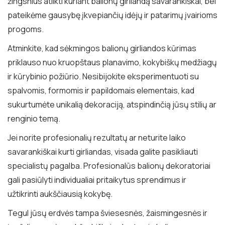
žingsnius atlikti kuriant balionų girliandą savarankiškai, bei
pateikėme gausybę įkvepiančių idėjų ir patarimų įvairioms
progoms.
Atminkite, kad sėkmingos balionų girliandos kūrimas
priklauso nuo kruopštaus planavimo, kokybiškų medžiagų
ir kūrybinio požiūrio. Nesibijokite eksperimentuoti su
spalvomis, formomis ir papildomais elementais, kad
sukurtumėte unikalią dekoraciją, atspindinčią jūsų stilių ar
renginio temą.
Jei norite profesionalių rezultatų ar neturite laiko
savarankiškai kurti girliandas, visada galite pasikliauti
specialistų pagalba. Profesionalūs balionų dekoratoriai
gali pasiūlyti individualiai pritaikytus sprendimus ir
užtikrinti aukščiausią kokybę.
Tegul jūsų erdvės tampa šviesesnės, žaismingesnės ir