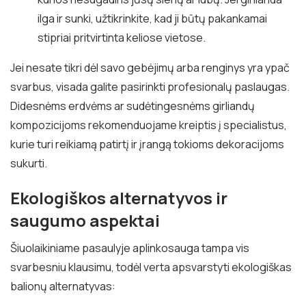
ilga ir sunki, užtikrinkite, kad ji būtų pakankamai
stipriai pritvirtinta keliose vietose.
Jei nesate tikri dėl savo gebėjimų arba renginys yra ypač
svarbus, visada galite pasirinkti profesionalų paslaugas.
Didesnėms erdvėms ar sudėtingesnėms girliandų
kompozicijoms rekomenduojame kreiptis į specialistus,
kurie turi reikiamą patirtį ir įrangą tokioms dekoracijoms
sukurti.
Ekologiškos alternatyvos ir
saugumo aspektai
Šiuolaikiniame pasaulyje aplinkosauga tampa vis
svarbesniu klausimu, todėl verta apsvarstyti ekologiškas
balionų alternatyvas: