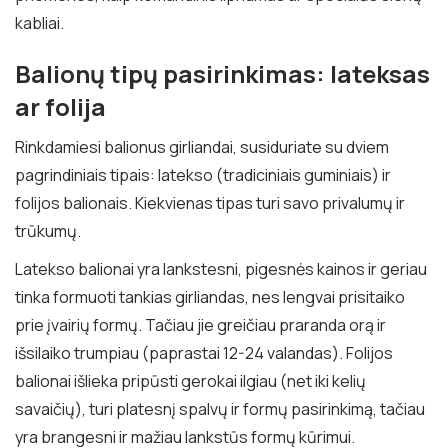
kabliai.
Balionų tipų pasirinkimas: lateksas
ar folija
Rinkdamiesi balionus girliandai, susiduriate su dviem
pagrindiniais tipais: latekso (tradiciniais guminiais) ir
folijos balionais. Kiekvienas tipas turi savo privalumų ir
trūkumų.
Latekso balionai yra lankstesni, pigesnės kainos ir geriau
tinka formuoti tankias girliandas, nes lengvai prisitaiko
prie įvairių formų. Tačiau jie greičiau praranda orą ir
išsilaiko trumpiau (paprastai 12-24 valandas). Folijos
balionai išlieka pripūsti gerokai ilgiau (net iki kelių
savaičių), turi platesnį spalvų ir formų pasirinkimą, tačiau
yra brangesni ir mažiau lankstūs formų kūrimui.