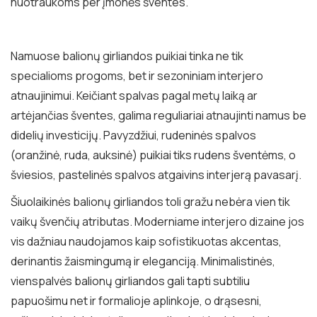
nuotraukoms per įmonės šventes.
Namuose balionų girliandos puikiai tinka ne tik
specialioms progoms, bet ir sezoniniam interjero
atnaujinimui. Keičiant spalvas pagal metų laiką ar
artėjančias šventes, galima reguliariai atnaujinti namus be
didelių investicijų. Pavyzdžiui, rudeninės spalvos
(oranžinė, ruda, auksinė) puikiai tiks rudens šventėms, o
šviesios, pastelinės spalvos atgaivins interjerą pavasarį.
Šiuolaikinės balionų girliandos toli gražu nebėra vien tik
vaikų švenčių atributas. Moderniame interjero dizaine jos
vis dažniau naudojamos kaip sofistikuotas akcentas,
derinantis žaismingumą ir eleganciją. Minimalistinės,
vienspalvės balionų girliandos gali tapti subtiliu
papuošimu net ir formalioje aplinkoje, o drąsesni,