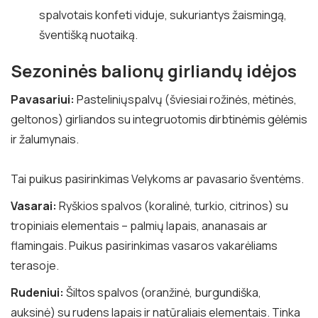
spalvotais konfeti viduje, sukuriantys žaismingą,
šventišką nuotaiką.
Sezoninės balionų girliandų idėjos
Pavasariui:
Pasteliniųspalvų (šviesiai rožinės, mėtinės,
geltonos) girliandos su integruotomis dirbtinėmis gėlėmis
ir žalumynais.
Tai puikus pasirinkimas Velykoms ar pavasario šventėms.
Vasarai:
Ryškios spalvos (koralinė, turkio, citrinos) su
tropiniais elementais – palmių lapais, ananasais ar
flamingais. Puikus pasirinkimas vasaros vakarėliams
terasoje.
Rudeniui:
Šiltos spalvos (oranžinė, burgundiška,
auksinė) su rudens lapais ir natūraliais elementais. Tinka