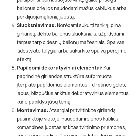
balionus prie jos naudodami mažus kabliukus arba
perklijuojamą lipnią juostą.
Sluoksniavimas:
Norėdami sukurti tankią, pilną
girliandą, dėkite balionus sluoksniais, užpildydami
tarpus tarp didesnių balionų mažesniais. Spalvas
išdėstykite tolygiai arba sukurkite spalvų perėjimo
efektą.
Papildomi dekoratyviniai elementai:
Kai
pagrindinė girliandos struktūra suformuota,
įterpkite papildomus elementus – dirbtines gėles,
lapus, blizgučius ar kitus dekoratyvinius elementus,
kurie papildys jūsų temą.
Montavimas:
Atsargiai pritvirtinkite girliandą
pasirinktoje vietoje, naudodami sienos kablius,
komandines juostas ar kitas tvirtinimo priemones,
kurios nesugadins jūsų sienų ar lubų. Jei girlianda