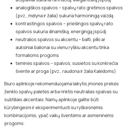
analogiškos spalvos – spalvų rato gretimos spalvos
(pvz., mėlyna ir žalia) sukuria harmoningą vaizdą
kontrastingos spalvos – priešingos spalvų rato
spalvos sukuria dinamišką, energingą įspūdį
neutralios spalvos su akcentu – balti, pilki ar
auksiniai balionai su vienu ryškiu akcentu tinka
formalioms progoms
teminės spalvos – spalvos, susietos su konkrečia
švente ar proga (pvz., raudona ir žalia Kalėdoms)
Biuro aplinkoje rekomenduojama laikytis įmonės prekės
ženklo spalvų paletės arba rinktis neutralias spalvas su
subtiliais akcentais. Namų aplinkoje galite būti
kūrybingesni ir eksperimentuoti su ryškesnėmis
kombinacijomis, ypač vaikų šventėms ar asmeninėms
progoms.