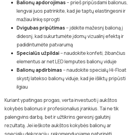
Balionų apdorojimas
– prieš pripūsdami balionus,
lengvai juos patrinkite, kad jie taptų elastingesni ir
mažiau linkę sprogti
Dvigubas pripūtimas
– įdėkite mažesnį balioną į
didesnį, kad sukurtumėte įdomų vizualinį efektą ir
padidintumėte patvarumą
Specialūs užpildai
– naudokite konfeti, žibančius
elementus ar net LED lemputes balionų viduje
Balionų apdirbimas
– naudokite specialų Hi-Float
skystį latekso balionų viduje, kad jie išliktų pripūsti
ilgiau
Kuriant ypatingas progas, verta investuoti į aukštos
kokybės balionus ir profesionalius įrankius. Tai ne tik
palengvins darbą, bet ir užtikrins geresnį galutinį
rezultatą. Jei ieškote aukštos kokybės balionų ar
specialių dekoracijų, rekomenduojame patyrinėti