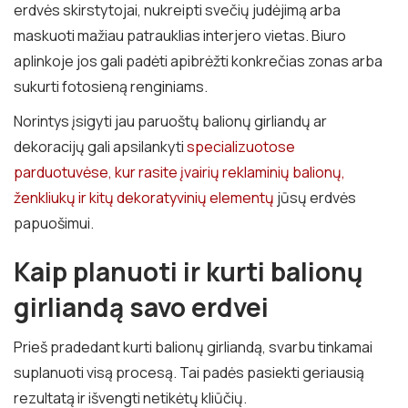
erdvės skirstytojai, nukreipti svečių judėjimą arba
maskuoti mažiau patrauklias interjero vietas. Biuro
aplinkoje jos gali padėti apibrėžti konkrečias zonas arba
sukurti fotosieną renginiams.
Norintys įsigyti jau paruoštų balionų girliandų ar
dekoracijų gali apsilankyti
specializuotose
parduotuvėse, kur rasite įvairių reklaminių balionų,
ženkliukų ir kitų dekoratyvinių elementų
jūsų erdvės
papuošimui.
Kaip planuoti ir kurti balionų
girliandą savo erdvei
Prieš pradedant kurti balionų girliandą, svarbu tinkamai
suplanuoti visą procesą. Tai padės pasiekti geriausią
rezultatą ir išvengti netikėtų kliūčių.