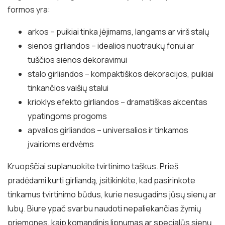
formos yra:
arkos – puikiai tinka įėjimams, langams ar virš stalų
sienos girliandos – idealios nuotraukų fonui ar
tuščios sienos dekoravimui
stalo girliandos – kompaktiškos dekoracijos, puikiai
tinkančios vaišių stalui
krioklys efekto girliandos – dramatiškas akcentas
ypatingoms progoms
apvalios girliandos – universalios ir tinkamos
įvairioms erdvėms
Kruopščiai suplanuokite tvirtinimo taškus. Prieš
pradėdami kurti girliandą, įsitikinkite, kad pasirinkote
tinkamus tvirtinimo būdus, kurie nesugadins jūsų sienų ar
lubų. Biure ypač svarbu naudoti nepaliekančias žymių
priemones, kaip komandinis lipnumas ar specialūs sienų