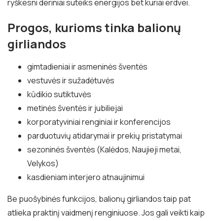
ryškesni deriniai suteiks energijos bet kuriai erdvei.
Progos, kurioms tinka balionų
girliandos
gimtadieniai ir asmeninės šventės
vestuvės ir sužadėtuvės
kūdikio sutiktuvės
metinės šventės ir jubiliejai
korporatyviniai renginiai ir konferencijos
parduotuvių atidarymai ir prekių pristatymai
sezoninės šventės (Kalėdos, Naujieji metai,
Velykos)
kasdieniam interjero atnaujinimui
Be puošybinės funkcijos, balionų girliandos taip pat
atlieka praktinį vaidmenį renginiuose. Jos gali veikti kaip