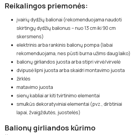
Reikalingos priemonės:
įvairių dydžių balionai (rekomenduojama naudoti
skirtingų dydžių balionus – nuo 13 cm iki 90 cm
skersmens)
elektrinis arba rankinis balionų pompa (labai
rekomenduojama, nes pūsti burna užims daug laiko)
balionų girliandos juosta arba stipri virvė/virvelė
dvipusė lipni juosta arba skaidri montavimo juosta
žirklės
matavimo juosta
sienų kabliai ar kiti tvirtinimo elementai
smulkūs dekoratyviniai elementai (pvz., dirbtiniai
lapai, žvaigždutės, juostelės)
Balionų girliandos kūrimo