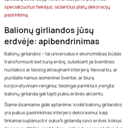
specializuotus tiekėjus, siūlančius platų dekoracijų
pasirinkimą
.
Balionų girliandos jūsų
erdvėje: apibendrinimas
Balionų girliandos – tai universalus ir ekonomiškas būdas
transformuoti bet kurią erdvę, suteikiant jai šventinės
nuotaikos ar tiesiog atnaujinant interjerą. Nesvarbu, ar
puošiate namus asmeninei šventei, ar biurą
korporatyviniam renginiui, teisingai parinkta ir įrengta
balionų girlianda gali tapti puikiu erdvės akcentu.
Šiame išsamiame gide aptarėme, kodėl balionų girliandos
yra puikus pasirinkimas interjero dekoravimui, kaip
tinkamai suplanuoti ir sukurti girliandą savo erdvei, kokius