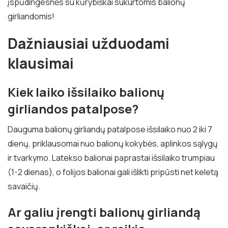
įspūdingesnės su kūrybiškai sukurtomis balionų
girliandomis!
Dažniausiai užduodami
klausimai
Kiek laiko išsilaiko balionų
girliandos patalpose?
Dauguma balionų girliandų patalpose išsilaiko nuo 2 iki 7
dienų, priklausomai nuo balionų kokybės, aplinkos sąlygų
ir tvarkymo. Latekso balionai paprastai išsilaiko trumpiau
(1-2 dienas), o folijos balionai gali išlikti pripūsti net keletą
savaičių.
Ar galiu įrengti balionų girliandą