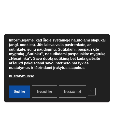
Informuojame, kad šioje svetainėje naudojami slapukai
(angl. cookies). Jūs laisva valia pasirenkate, ar
sutinkate, su jų naudojimu. Sutikdami, paspauskite
mygtuką „Sutinku“, nesutikdami paspauskite mygtuką
„Nesutinku“. Savo duotą sutikimą bet kada galėsite
atšaukti pakeisdami savo interneto naršyklės
nustatymus ir ištrindami įrašytus slapukus
nustatymuose
.
Close GDPR 
Sutinku
Nesutinku
Nustatymai