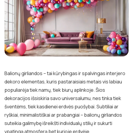
Balionų girliandos – tai kūrybingas ir spalvingas interjero
dekoro elementas, kuris pastaraisiais metais vis labiau
populiarėja tiek namų, tiek biurų aplinkoje. Šios
dekoracijos išsiskiria savo universalumu, nes tinka tiek
šventėms, tiek kasdienei erdvės puošybai. Subtiliai ar
ryškiai, minimalistiškai ar prabangiai – balionų girliandos
suteikia galimybę išreikšti individualų stilių ir sukurti
ypatingą atmosferą bet kurioje erdvėje.