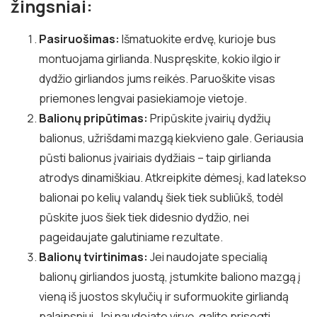
žingsniai:
Pasiruošimas:
Išmatuokite erdvę, kurioje bus
montuojama girlianda. Nuspręskite, kokio ilgio ir
dydžio girliandos jums reikės. Paruoškite visas
priemones lengvai pasiekiamoje vietoje.
Balionų pripūtimas:
Pripūskite įvairių dydžių
balionus, užrišdami mazgą kiekvieno gale. Geriausia
pūsti balionus įvairiais dydžiais – taip girlianda
atrodys dinamiškiau. Atkreipkite dėmesį, kad latekso
balionai po kelių valandų šiek tiek subliūkš, todėl
pūskite juos šiek tiek didesnio dydžio, nei
pageidaujate galutiniame rezultate.
Balionų tvirtinimas:
Jei naudojate specialią
balionų girliandos juostą, įstumkite baliono mazgą į
vieną iš juostos skylučių ir suformuokite girliandą
palaipsniui. Jei naudojate virvę, galite prisegti