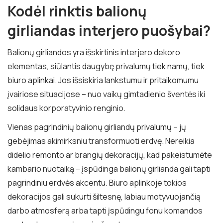
Kodėl rinktis balionų
girliandas interjero puošybai?
Balionų girliandos yra išskirtinis interjero dekoro
elementas, siūlantis daugybę privalumų tiek namų, tiek
biuro aplinkai. Jos išsiskiria lankstumu ir pritaikomumu
įvairiose situacijose – nuo vaikų gimtadienio šventės iki
solidaus korporatyvinio renginio.
Vienas pagrindinių balionų girliandų privalumų – jų
gebėjimas akimirksniu transformuoti erdvę. Nereikia
didelio remonto ar brangių dekoracijų, kad pakeistumėte
kambario nuotaiką – įspūdinga balionų girlianda gali tapti
pagrindiniu erdvės akcentu. Biuro aplinkoje tokios
dekoracijos gali sukurti šiltesnę, labiau motyvuojančią
darbo atmosferą arba tapti įspūdingu fonu komandos