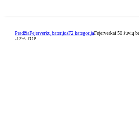
Pradžia
Fejerverkų baterijos
F2 kategorija
Fejerverkai 50 šūvių ba
-12%
TOP