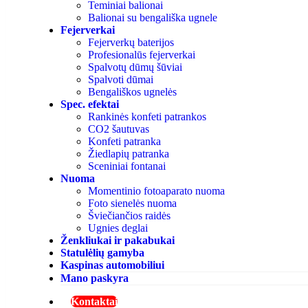
Teminiai balionai
Balionai su bengališka ugnele
Fejerverkai
Fejerverkų baterijos
Profesionalūs fejerverkai
Spalvotų dūmų šūviai
Spalvoti dūmai
Bengališkos ugnelės
Spec. efektai
Rankinės konfeti patrankos
CO2 šautuvas
Konfeti patranka
Žiedlapių patranka
Sceniniai fontanai
Nuoma
Momentinio fotoaparato nuoma
Foto sienelės nuoma
Šviečiančios raidės
Ugnies deglai
Ženkliukai ir pakabukai
Statulėlių gamyba
Kaspinas automobiliui
Mano paskyra
Kontaktai