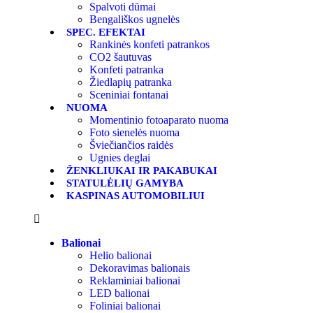
Spalvoti dūmai
Bengališkos ugnelės
SPEC. EFEKTAI
Rankinės konfeti patrankos
CO2 šautuvas
Konfeti patranka
Žiedlapių patranka
Sceniniai fontanai
NUOMA
Momentinio fotoaparato nuoma
Foto sienelės nuoma
Šviečiančios raidės
Ugnies deglai
ŽENKLIUKAI IR PAKABUKAI
STATULĖLIŲ GAMYBA
KASPINAS AUTOMOBILIUI
Balionai
Helio balionai
Dekoravimas balionais
Reklaminiai balionai
LED balionai
Foliniai balionai