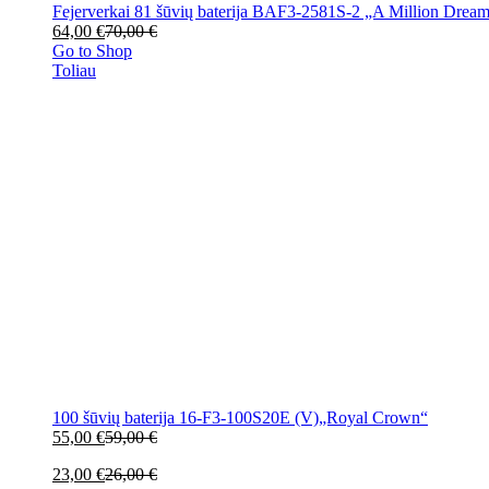
Fejerverkai 81 šūvių baterija BAF3-2581S-2 „A Million Drea
64,00
€
70,00
€
Go to Shop
Toliau
100 šūvių baterija 16-F3-100S20E (V)„Royal Crown“
55,00
€
59,00
€
23,00
€
26,00
€