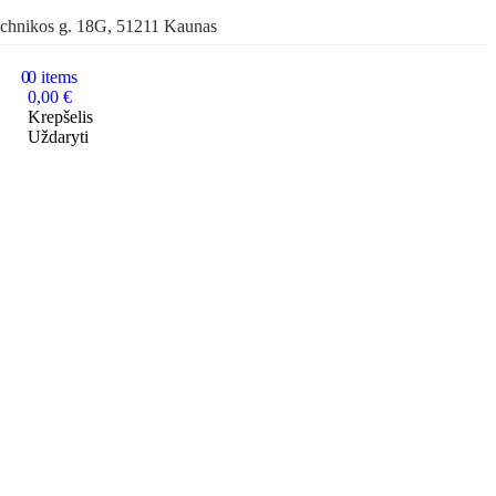
chnikos g. 18G, 51211 Kaunas
0
0
items
0,00
€
Krepšelis
Uždaryti