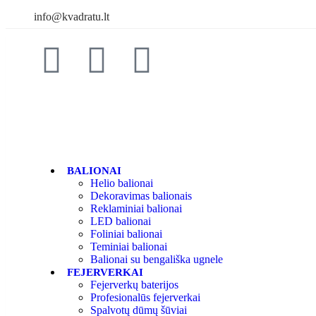
info@kvadratu.lt
BALIONAI
Helio balionai
Dekoravimas balionais
Reklaminiai balionai
LED balionai
Foliniai balionai
Teminiai balionai
Balionai su bengališka ugnele
FEJERVERKAI
Fejerverkų baterijos
Profesionalūs fejerverkai
Spalvotų dūmų šūviai