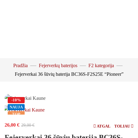
Pradžia
Fejerverkų baterijos
F2 kategorija
Žiūrėti vaizdo įrašą
Fejerverkai 36 šūvių baterija BC36S-F2S25E “Pioneer”
Padidinti nuotrauką
-10%
NAUJA
TOP
26,00
€
29,00
€
ATGAL
TOLIAU
Fejerverkai 36 šūvių baterija BC36S-