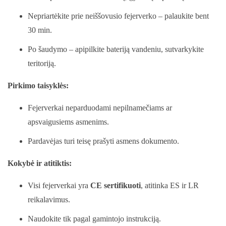
Nepriartėkite prie neiššovusio fejerverko – palaukite bent
30 min.
Po šaudymo – apipilkite bateriją vandeniu, sutvarkykite
teritoriją.
Pirkimo taisyklės:
Fejerverkai neparduodami nepilnamečiams ar
apsvaigusiems asmenims.
Pardavėjas turi teisę prašyti asmens dokumento.
Kokybė ir atitiktis:
Visi fejerverkai yra
CE sertifikuoti
, atitinka ES ir LR
reikalavimus.
Naudokite tik pagal gamintojo instrukciją.