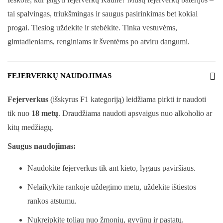
tai spalvingas, triukšmingas ir saugus pasirinkimas bet kokiai
progai. Tiesiog uždekite ir stebėkite. Tinka vestuvėms,
gimtadieniams, renginiams ir šventėms po atviru dangumi.
FEJERVERKŲ NAUDOJIMAS
Fejerverkus
(išskyrus F1 kategoriją) leidžiama pirkti ir naudoti
tik nuo
18 metų
. Draudžiama naudoti apsvaigus nuo alkoholio ar
kitų medžiagų.
Saugus naudojimas:
Naudokite fejerverkus tik ant kieto, lygaus paviršiaus.
Nelaikykite rankoje uždegimo metu, uždekite ištiestos
rankos atstumu.
Nukreipkite toliau nuo žmonių, gyvūnų ir pastatų.