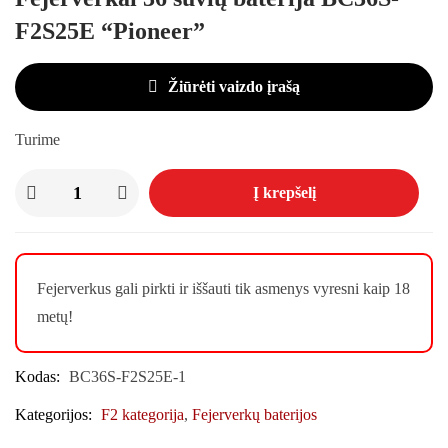
F2S25E “Pioneer”
Žiūrėti vaizdo įrašą
Turime
Į krepšelį
Fejerverkus gali pirkti ir iššauti tik asmenys vyresni kaip 18
metų!
Kodas:
BC36S-F2S25E-1
Kategorijos:
F2 kategorija
,
Fejerverkų baterijos