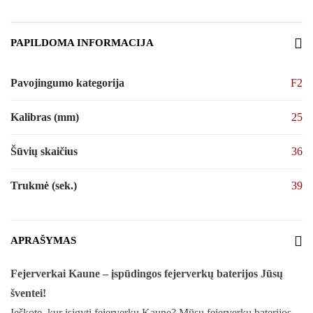
PAPILDOMA INFORMACIJA
Pavojingumo kategorija
F2
Kalibras (mm)
25
Šūvių skaičius
36
Trukmė (sek.)
39
APRAŠYMAS
Fejerverkai Kaune – įspūdingos fejerverkų baterijos Jūsų
šventei!
Ieškote, kur įsigyti fejerverkų Kaune? Mūsų fejerverkų baterijos –