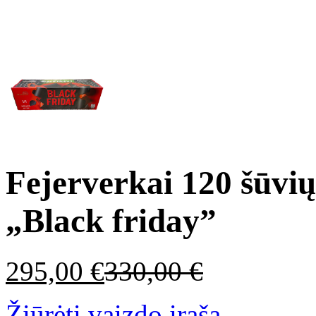
Fejerverkai 120 šūv
„Black friday”
295,00
€
330,00
€
Žiūrėti vaizdo įrašą