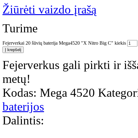
Žiūrėti vaizdo įrašą
Turime
Fejerverkai 20 šūvių baterija Mega4520 "X Nitro Big C" kiekis
Į krepšelį
Fejerverkus gali pirkti ir i
metų!
Kodas:
Mega 4520
Kategori
baterijos
Dalintis: