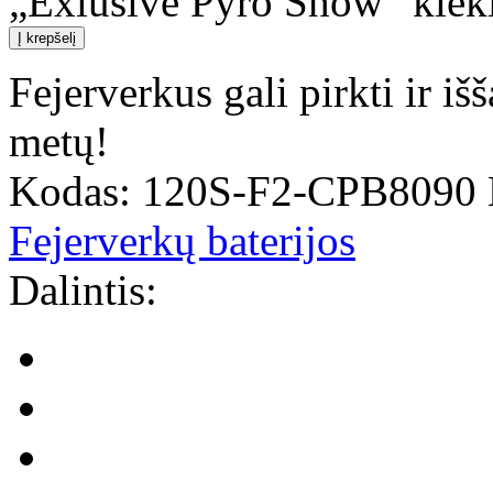
„Exlusive Pyro Show“ kiek
Į krepšelį
Fejerverkus gali pirkti ir i
metų!
Kodas:
120S-F2-CPB8090
Fejerverkų baterijos
Dalintis: